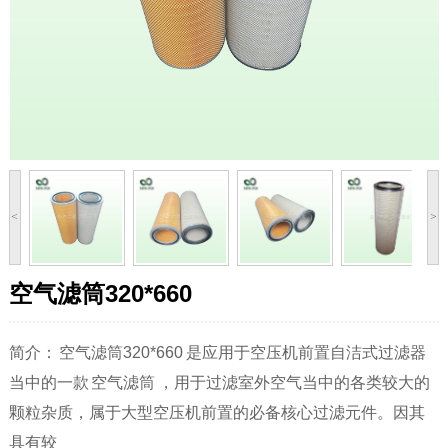
滤
芯
中
户
应
芯
心
案
用
联
例
领
系
域
我
们
<
>
空气滤筒320*660
简介： 空气滤筒320*660 是应用于空压机前置自洁式过滤器
当中的一款 空气滤筒 ，用于过滤室外空气当中的各类较大的
颗粒杂质，属于大型空压机前置的必备核心过滤元件。因其
具有较