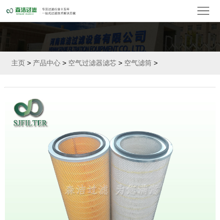
首
页
关
于
产
主页
>
产品中心
>
空气过滤器滤芯
>
空气滤筒
>
我
品
替
们
中
代
水
心
滤
过
空
芯
滤
气
精
器
过
密
金
滤
滤
滤
属
新
芯
器
芯
滤
闻
客